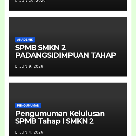
JUN 26, 2026
AKADEMIK
SPMB SMKN 2
PADANGSIDIMPUAN TAHAP
II 2026
JUN 9, 2026
PENGUMUMAN
Pengumuman Kelulusan
SPMB Tahap I SMKN 2
Padangsidimpuan Tahun
JUN 4, 2026