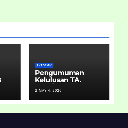
AKADEMIK
Pengumuman
B
Kelulusan TA.
2025/2026
MAY 4, 2026
an