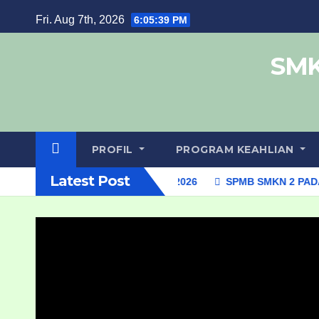
Fri. Aug 7th, 2026
6:05:39 PM
SMK
PROFIL
PROGRAM KEAHLIAN
Latest Post
lusan SPMB Tahap II Tahun 2026
SPMB SMKN 2 PADANGSID