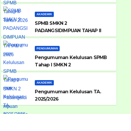
AKADEMIK
SPMB SMKN 2
PADANGSIDIMPUAN TAHAP II
2026
PENGUMUMAN
Pengumuman Kelulusan SPMB
AKADEMIK
Pengumuman Kelulusan TA.
Tahap I SMKN 2
Padangsidimpuan Tahun 2026
AKADEMIK
MAY 4, 2026
Pengumuman Kelulusan TA.
2025/2026