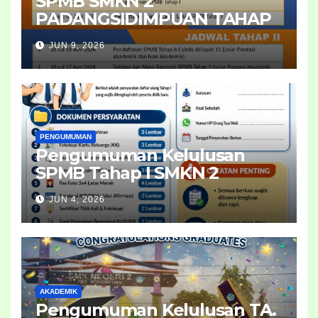
SPMB SMKN 2
PADANGSIDIMPUAN TAHAP
II 2026
JUN 9, 2026
PENGUMUMAN
Pengumuman Kelulusan
SPMB Tahap I SMKN 2
Padangsidimpuan Tahun
JUN 4, 2026
2026
AKADEMIK
Pengumuman Kelulusan TA.