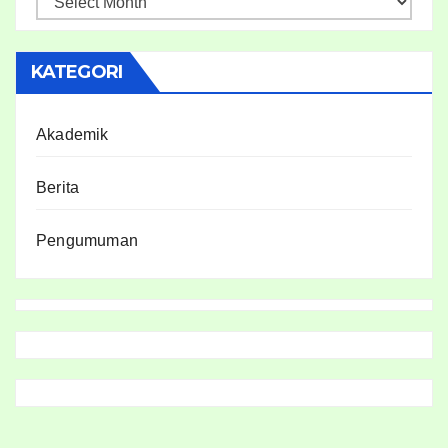
i
p
KATEGORI
Akademik
Berita
Pengumuman