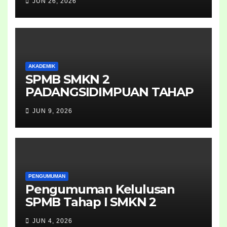
JUN 26, 2026
AKADEMIK
SPMB SMKN 2
PADANGSIDIMPUAN TAHAP
II 2026
JUN 9, 2026
PENGUMUMAN
Pengumuman Kelulusan
SPMB Tahap I SMKN 2
Padangsidimpuan Tahun
JUN 4, 2026