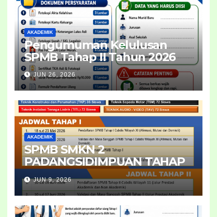
AKADEMIK
Pengumuman Kelulusan
SPMB Tahap II Tahun 2026
JUN 26, 2026
AKADEMIK
SPMB SMKN 2
PADANGSIDIMPUAN TAHAP
II 2026
JUN 9, 2026